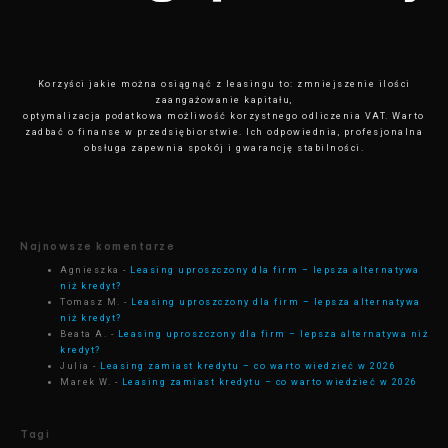
Korzyści jakie można osiągnąć z leasingu to: zmniejszenie ilości
zaangażowanie kapitału,
optymalizacja podatkowa możliwość korzystnego odliczenia VAT. Warto
zadbać o finanse w przedsiębiorstwie. Ich odpowiednia, profesjonalna
obsługa zapewnia spokój i gwarancję stabilności.
Najnowsze komentarze
Agnieszka
-
Leasing uproszczony dla firm – lepsza alternatywa
niż kredyt?
Tomasz M.
-
Leasing uproszczony dla firm – lepsza alternatywa
niż kredyt?
Beata A.
-
Leasing uproszczony dla firm – lepsza alternatywa niż
kredyt?
Julia
-
Leasing zamiast kredytu – co warto wiedzieć w 2026
Marek W.
-
Leasing zamiast kredytu – co warto wiedzieć w 2026
Tagi