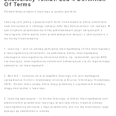
Of Terms
Poradnikowy artykuł o leasingu w języku polskim
Leasing jest jedną z popularnych form finansowania, która umożliwia
nam korzystanie z różnego rodzaju dóbr bez konieczności ich zakupu. W
tym artykule przedstawimy kilka podstawowych pojęć związanych z
leasingiem, które warto znać przed podjęciem decyzji o skorzystaniu z
tej formy finansowania.
1. Leasing – jest to umowa pomiędzy leasingodawcą (firmy leasingowej)
a leasingobiorcą (klientem), na podstawie której leasingodawca
udostępnia leasingobiorcy określone dobra, np. samochód, sprzęt AGD
czy maszyny. Leasingobiorca natomiast zobowiązuje się do regularnego
opłacania rat leasingowych.
2. Bez bik – oznacza, że w przypadku leasingu nie jest wymagane
sprawdzanie historii kredytowej klienta w Biurze Informacji Kredytowej
(BIK). Dzięki temu osoby, które mają problemy z uzyskaniem kredytu,
mogą skorzystać z leasingu.
3. Leasing operacyjny – to forma leasingu, w której leasingodawca jest
właścicielem przedmiotu leasingu przez cały okres trwania umowy.
Leasingobiorca korzysta z tego przedmiotu, ale nie ma możliwości jego
wykupu po zakończeniu umowy.