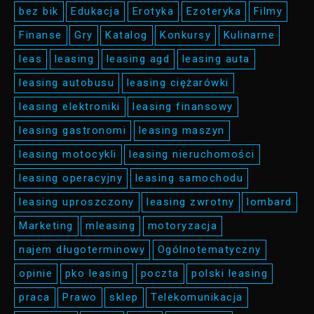
bez bik
Edukacja
Erotyka
Ezoteryka
Filmy
Finanse
Gry
Katalog
Konkursy
Kulinarne
leas
leasing
leasing agd
leasing auta
leasing autobusu
leasing ciężarówki
leasing elektroniki
leasing finansowy
leasing gastronomi
leasing maszyn
leasing motocykli
leasing nieruchomości
leasing operacyjny
leasing samochodu
leasing uproszczony
leasing zwrotny
lombard
Marketing
mleasing
motoryzacja
najem długoterminowy
Ogólnotematyczny
opinie
pko leasing
poczta
polski leasing
praca
Prawo
sklep
Telekomunikacja