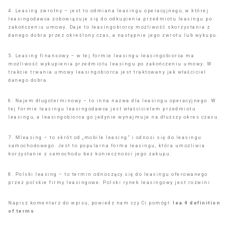
4. Leasing zwrotny – jest to odmiana leasingu operacyjnego, w której
leasingodawca zobowiązuje się do odkupienia przedmiotu leasingu po
zakończeniu umowy. Daje to leasingobiorcy możliwość skorzystania z
danego dobra przez określony czas, a następnie jego zwrotu lub wykupu.
5. Leasing finansowy – w tej formie leasingu leasingobiorca ma
możliwość wykupienia przedmiotu leasingu po zakończeniu umowy. W
trakcie trwania umowy leasingobiorca jest traktowany jak właściciel
danego dobra.
6. Najem długoterminowy – to inna nazwa dla leasingu operacyjnego. W
tej formie leasingu leasingodawca jest właścicielem przedmiotu
leasingu, a leasingobiorca go jedynie wynajmuje na dłuższy okres czasu.
7. Mleasing – to skrót od „mobile leasing” i odnosi się do leasingu
samochodowego. Jest to popularna forma leasingu, która umożliwia
korzystanie z samochodu bez konieczności jego zakupu.
8. Polski leasing – to termin odnoszący się do leasingu oferowanego
przez polskie firmy leasingowe. Polski rynek leasingowy jest rozwini
Napisz komentarz do wpisu, powiedz nam czy Ci pomógł:
lea 4 definition
of terms