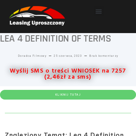
POLECANE PORTALE
DODAJ OGŁOSZENIE
LEA 4 DEFINITION OF TERMS
Doradca Filmowy
25 czerwca, 2023
Brak komentarzy
Wyślij SMS o treści WNIOSEK na 7257
(2,46zł za sms)
KLIKNIJ TUTAJ
Znaleziony Temat: Lea 4 Definition